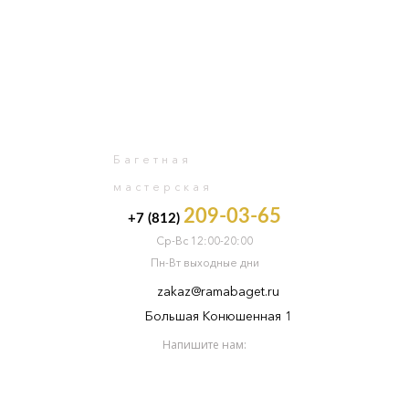
0
Багетная
мастерская
209-03-65
+7 (812)
Ср-Вс 12:00-20:00
Пн-Вт выходные дни
zakaz@ramabaget.ru
Большая Конюшенная 1
Напишите нам: