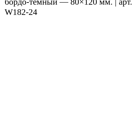
бордо-темный — 80×120 мм. | арт.
W182-24