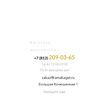
0
Багетная
мастерская
209-03-65
+7 (812)
Ср-Вс 12:00-20:00
Пн-Вт выходные дни
zakaz@ramabaget.ru
Большая Конюшенная 1
Напишите нам: