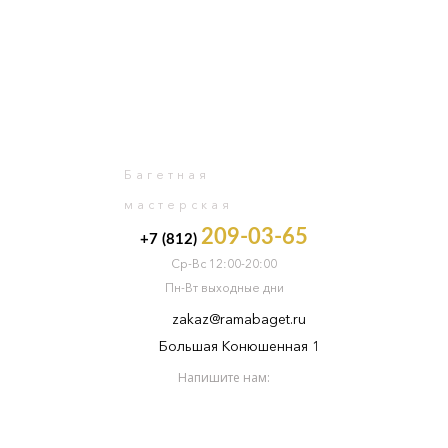
0
Багетная
мастерская
209-03-65
+7 (812)
Ср-Вс 12:00-20:00
Пн-Вт выходные дни
zakaz@ramabaget.ru
Большая Конюшенная 1
Напишите нам: