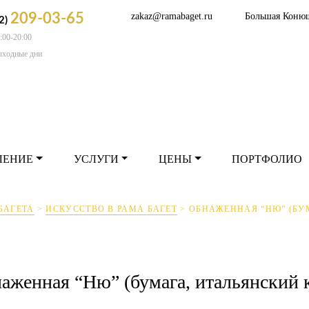
209-03-65
zakaz@ramabaget.ru
Большая Коню
2)
:00-20:00
РМЛЕНИЕ
УСЛУГИ
ЦЕНЫ
ПОРТФОЛ
ыходные дни
ЛЕНИЕ
УСЛУГИ
ЦЕНЫ
ПОРТФОЛИО
БАГЕТА
>
ИСКУССТВО В РАМА БАГЕТ
>
ОБНАЖЕННАЯ “НЮ” (БУ
аженная “Ню” (бумага, итальянский 