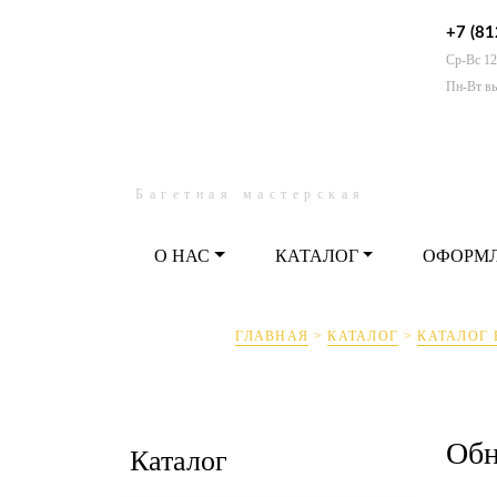
+7 (81
Ср-Вс 12
О НАС
КАТАЛОГ
ОФО
Пн-Вт в
Багетная мастерская
О НАС
КАТАЛОГ
ОФОРМ
ГЛАВНАЯ
>
КАТАЛОГ
>
КАТАЛОГ 
Обн
Каталог