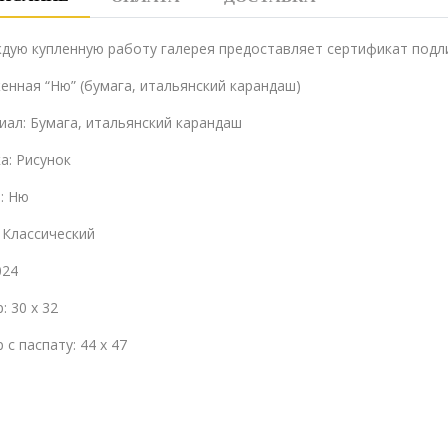
дую купленную работу галерея предоставляет сертификат подл
нная “Ню” (бумага, итальянский карандаш)
ал: Бумага, итальянский карандаш
а: Рисунок
: Ню
 Классический
024
: 30 x 32
 с паспату: 44 x 47