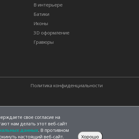
В интерьере
Батики
Иконы
3D оформление
Гравюры
Политика конфиденциальности
ерждаете свое согласие на
гают нам делать этот веб-сайт
нальных данных
. В противном
окинуть настоящий веб-сайт.
Хорошо