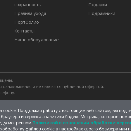
сохранность
Подарки
Правила ухода
Подрамники
Портфолио
Контакты
Наше оборудование
ищены.
ля ознакомления и не являются публичной офертой.
лефону.
 cookie. Продолжая работу с настоящим веб-сайтом, вы подтв
 браузера и сервиса аналитики Яндекс Метрика, которые помо
редусмотренном
Политикой в отношении обработки персо
/обработку файлов cookie в настройках своего браузера или п