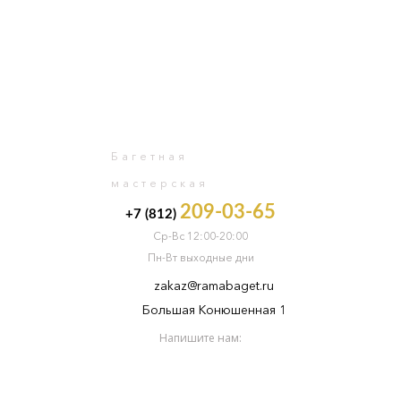
0
Багетная
мастерская
209-03-65
+7 (812)
Ср-Вс 12:00-20:00
Пн-Вт выходные дни
zakaz@ramabaget.ru
Большая Конюшенная 1
Напишите нам: