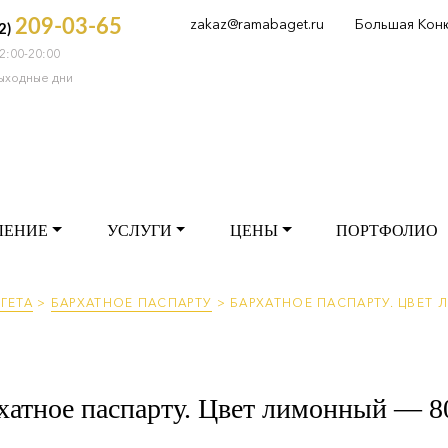
zakaz@ramabaget.ru
Большая Кон
209-03-65
2)
2:00-20:00
РМЛЕНИЕ
УСЛУГИ
ЦЕНЫ
ПОРТФОЛ
выходные дни
ЛЕНИЕ
УСЛУГИ
ЦЕНЫ
ПОРТФОЛИО
ГЕТА
>
БАРХАТНОЕ ПАСПАРТУ
>
БАРХАТНОЕ ПАСПАРТУ. ЦВЕТ Л
хатное паспарту. Цвет лимонный — 80