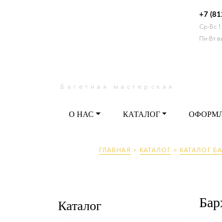
+7 (81
Ср-Вс 1
О НАС
КАТАЛОГ
ОФО
Пн-Вт 
Багетная мастерская
О НАС
КАТАЛОГ
ОФОРМ
ГЛАВНАЯ
>
КАТАЛОГ
>
КАТАЛОГ БА
Бар
Каталог