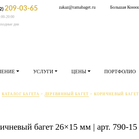
209-03-65
zakaz@ramabaget.ru
Большая Коню
2)
:00-20:00
РМЛЕНИЕ
УСЛУГИ
ЦЕНЫ
ПОРТФОЛ
ыходные дни
ЛЕНИЕ
УСЛУГИ
ЦЕНЫ
ПОРТФОЛИО
>
КАТАЛОГ БАГЕТА
>
ДЕРЕВЯННЫЙ БАГЕТ
>
КОРИЧНЕВЫЙ БАГЕТ 2
ичневый багет 26×15 мм | арт. 790-15