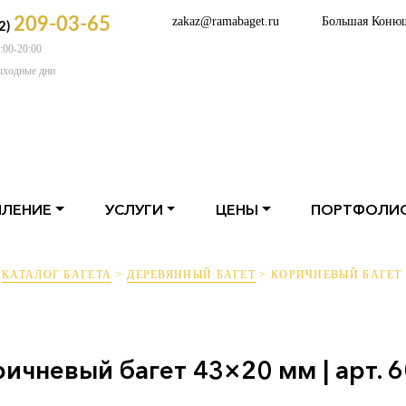
209-03-65
zakaz@ramabaget.ru
Большая Коню
2)
:00-20:00
ОРМЛЕНИЕ
УСЛУГИ
ЦЕНЫ
ПОРТФ
ыходные дни
ЛЕНИЕ
УСЛУГИ
ЦЕНЫ
ПОРТФОЛИ
>
КАТАЛОГ БАГЕТА
>
ДЕРЕВЯННЫЙ БАГЕТ
>
КОРИЧНЕВЫЙ БАГЕТ 43
ичневый багет 43×20 мм | арт. 