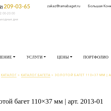
zakaz@ramabaget.ru
Большая Кон
209-03-65
2)
2:00-20:00
РМЛЕНИЕ
УСЛУГИ
ЦЕНЫ
ПОРТФОЛ
выходные дни
ЛЕНИЕ
УСЛУГИ
ЦЕНЫ
ПОРТФОЛИО
>
КАТАЛОГ
>
КАТАЛОГ БАГЕТА
>
ЗОЛОТОЙ БАГЕТ 110×37 ММ | АР
отой багет 110×37 мм | арт. 2013-01