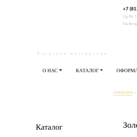
+7 (81
Ср-Вс 1
О НАС
КАТАЛОГ
ОФО
Пн-Вт 
Багетная мастерская
О НАС
КАТАЛОГ
ОФОРМ
ГЛАВНАЯ
Зол
Каталог