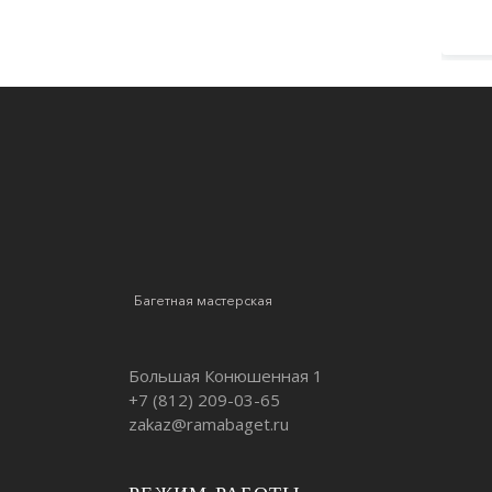
0 руб.
Багетная мастерская
Большая Конюшенная 1
+7 (812)
209-03-65
zakaz@ramabaget.ru