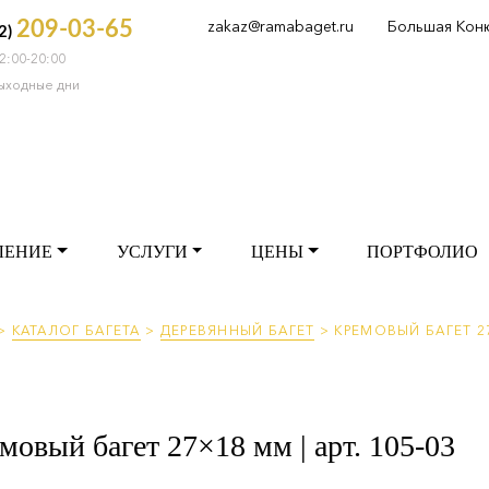
zakaz@ramabaget.ru
Большая Кон
209-03-65
2)
2:00-20:00
РМЛЕНИЕ
УСЛУГИ
ЦЕНЫ
ПОРТФОЛ
выходные дни
ЛЕНИЕ
УСЛУГИ
ЦЕНЫ
ПОРТФОЛИО
>
КАТАЛОГ БАГЕТА
>
ДЕРЕВЯННЫЙ БАГЕТ
>
КРЕМОВЫЙ БАГЕТ 27
мовый багет 27×18 мм | арт. 105-03