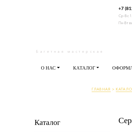
+7 (81
Ср-Вс 1
О НАС
КАТАЛОГ
ОФО
Пн-Вт 
Багетная мастерская
О НАС
КАТАЛОГ
ОФОРМ
ГЛАВНАЯ
>
КАТАЛО
Сер
Каталог