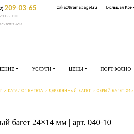
zakaz@ramabaget.ru
Большая Кон
209-03-65
2)
2:00-20:00
РМЛЕНИЕ
УСЛУГИ
ЦЕНЫ
ПОРТФОЛ
выходные дни
ЛЕНИЕ
УСЛУГИ
ЦЕНЫ
ПОРТФОЛИО
Г
>
КАТАЛОГ БАГЕТА
>
ДЕРЕВЯННЫЙ БАГЕТ
>
СЕРЫЙ БАГЕТ 24×1
ый багет 24×14 мм | арт. 040-10