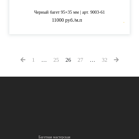
Черный багет 95×35 мм | арт. 9003-61
11000 руб./м.п
1
…
25
26
27
…
32
Багетная мастерская